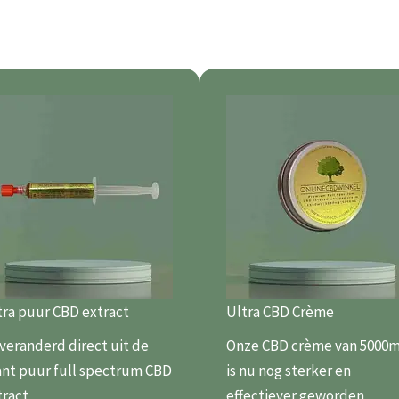
tra puur CBD extract
Ultra CBD Crème
veranderd direct uit de
Onze CBD crème van 5000
ant puur full spectrum CBD
is nu nog sterker en
tract
effectiever geworden