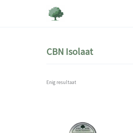
Ga
naar
de
inhoud
CBN Isolaat
Enig resultaat