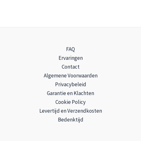
kan
gekozen
worden
op
de
FAQ
productpagina
Ervaringen
Contact
Algemene Voorwaarden
Privacybeleid
Garantie en Klachten
Cookie Policy
Levertijd en Verzendkosten
Bedenktijd