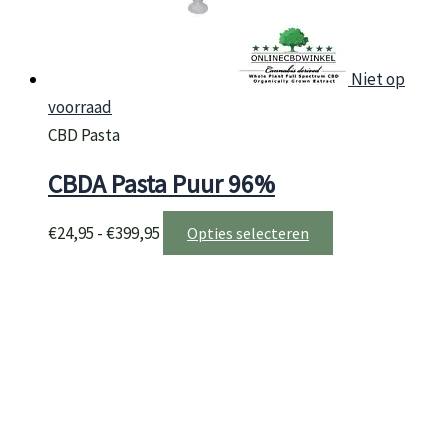
Niet op
voorraad
CBD Pasta
CBDA Pasta Puur 96%
Prijsklasse:
Dit
€
24,95
-
€
399,95
Opties selecteren
€24,95
product
tot
heeft
€399,95
meerdere
variaties.
Deze
optie
kan