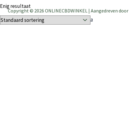
Enig resultaat
Copyright © 2026 ONLINECBDWINKEL | Aangedreven door
Astra WordPress thema
Deze website maakt gebruik van cookies om u een optimale
gebruikerservaring te bieden.
Accepteren
Weigeren
Meer informatie
Sluiten
Privacy Overview
This website uses cookies to improve your experience while
you navigate through the website. Out of these, the cookies