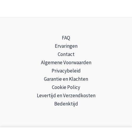
gekozen
worden
op
de
FAQ
productpagina
Ervaringen
Contact
Algemene Voorwaarden
Privacybeleid
Garantie en Klachten
Cookie Policy
Levertijd en Verzendkosten
Bedenktijd