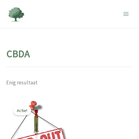
Ga
naar
de
inhoud
CBDA
Enig resultaat
Actie!