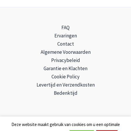
worden
op
de
FAQ
productpagina
Ervaringen
Contact
Algemene Voorwaarden
Privacybeleid
Garantie en Klachten
Cookie Policy
Levertijd en Verzendkosten
Bedenktijd
Deze website maakt gebruik van cookies om u een optimale
Copyright © 2026 ONLINECBDWINKEL | Aangedreven door
Astra