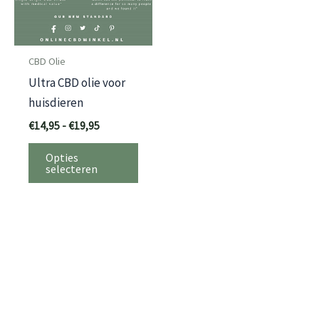
CBD Olie
Ultra CBD olie voor
huisdieren
Prijsklasse:
€
14,95
-
€
19,95
€14,95
Dit
tot
Opties
€19,95
product
selecteren
heeft
meerdere
variaties.
Deze
optie
kan
gekozen