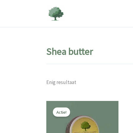
Ga
naar
de
inhoud
Shea butter
Enig resultaat
Actie!