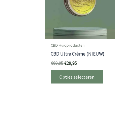
CBD Huidproducten
CBD Ultra Crème (NIEUW)
Oorspronkelijke
Huidige
€
69,95
€
29,95
prijs
prijs
Dit
was:
is:
Opties selecteren
€69,95.
€29,95.
product
heeft
meerdere
variaties.
Deze
optie
kan