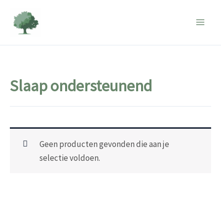
Ga
naar
de
inhoud
Slaap ondersteunend
Geen producten gevonden die aan je
selectie voldoen.