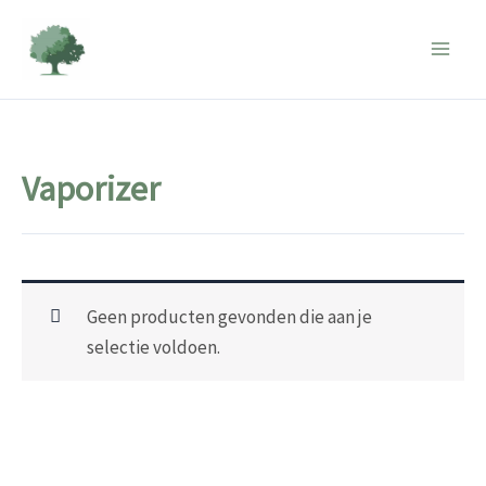
Ga
naar
de
inhoud
Vaporizer
Geen producten gevonden die aan je
selectie voldoen.